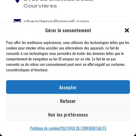
Courvières

chezdens@gmail.com
Gérer le consentement

06 13 37 81 29
Pour offrir les meilleures expériences, nous utilisons des technologies telles que les
cookies pour stocker et/ou accéder aux informations des appareils. Le fait de
consentir à ces technologies nous permettra de traiter des données telles que le
comportement de navigation ou les ID uniques sur ce site. Le fait de ne pas
consentir ou de retirer son consentement peut avoir un effet négatif sur certaines
caractéristiques et fonctions.
Accepter
Refuser
Voir les préférences
© 2026 M Development
–
Mentions légales
– Tous
droits réservés –
Blogs
Politique de cookies
POLITIQUE DE CONFIDENTIALITÉ