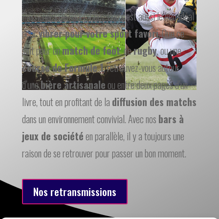
Passionnés de sport, Chez Den’s est aussi le lieu idéal
pour
vibrer pour votre sport favori
. Que ce
soit pour un
match de foot
, de
rugby
, ou une
course de Formule 1
, retrouvez-vous autour
d’une
bière artisanale
ou entre deux pages d’un
livre, tout en profitant de la
diffusion des matchs
dans un environnement convivial. Avec nos
bars à
jeux de société
en parallèle, il y a toujours une
raison de se retrouver pour passer un bon moment.
Nos retransmissions