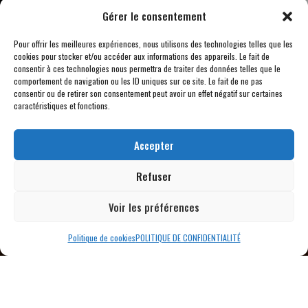
Gérer le consentement
ÉPICERIE FINE –
Pour offrir les meilleures expériences, nous utilisons des technologies telles que les
CÉLÉBRONS LE
cookies pour stocker et/ou accéder aux informations des appareils. Le fait de
consentir à ces technologies nous permettra de traiter des données telles que le
TERROIR
comportement de navigation ou les ID uniques sur ce site. Le fait de ne pas
consentir ou de retirer son consentement peut avoir un effet négatif sur certaines
caractéristiques et fonctions.
Au-delà des rencontres et des jeux, Chez
Accepter
Den’s est aussi un lieu où la
gastronomie
Refuser
locale
est mise à l’honneur. Venez découvrir
Voir les préférences
nos
produits du terroir
, des
fromages
aux
saucissons
en passant par des
Politique de cookies
POLITIQUE DE CONFIDENTIALITÉ
terrines maison
et bien plus encore.
Chaque produit a été sélectionné pour