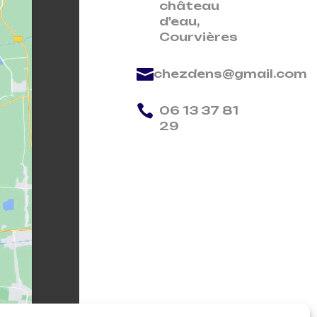
château
d'eau,
Courvières

chezdens@gmail.com

06 13 37 81
29