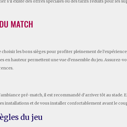
r s’il existe des offres spéciales ou des tarifs réduits pour les
 DU MATCH
de choisir les bons sièges pour profiter pleinement de l’expérien
ièges en hauteur permettent une vue d’ensemble du jeu. Assurez-vou
rences.
de l’ambiance pré-match, il est recommandé d’arriver tôt au stade.
s installations et de vous installer confortablement avant le coup
règles du jeu