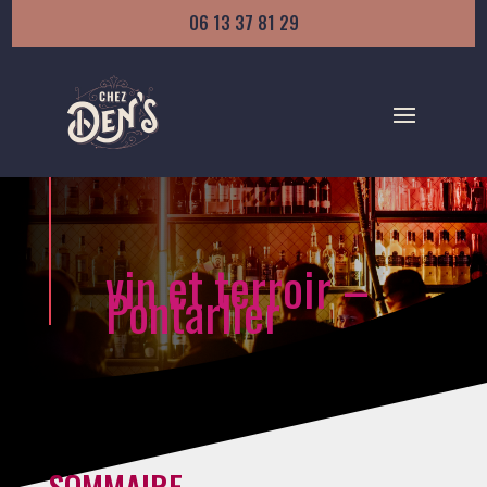
06 13 37 81 29
vin et terroir –
Pontarlier
SOMMAIRE