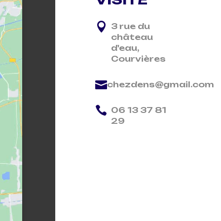

3 rue du
château
d'eau,
Courvières

chezdens@gmail.com

06 13 37 81
29