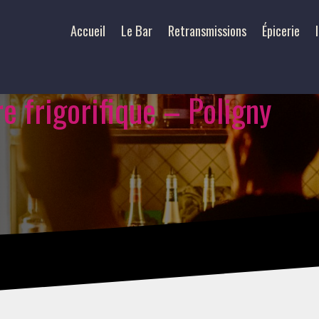
Accueil
Le Bar
Retransmissions
Épicerie
re frigorifique – Poligny