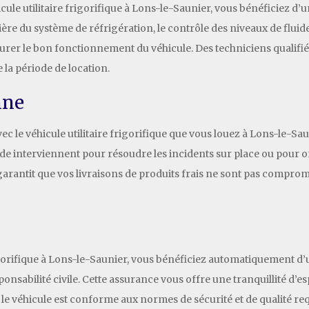
ule utilitaire frigorifique à Lons-le-Saunier, vous bénéficiez d’u
ière du système de réfrigération, le contrôle des niveaux de fluid
urer le bon fonctionnement du véhicule. Des techniciens qualifiés
e la période de location.
nne
 le véhicule utilitaire frigorifique que vous louez à Lons-le-Saun
pide interviennent pour résoudre les incidents sur place ou pour
garantit que vos livraisons de produits frais ne sont pas comprom
frigorifique à Lons-le-Saunier, vous bénéficiez automatiquement 
onsabilité civile. Cette assurance vous offre une tranquillité d’esp
 le véhicule est conforme aux normes de sécurité et de qualité re