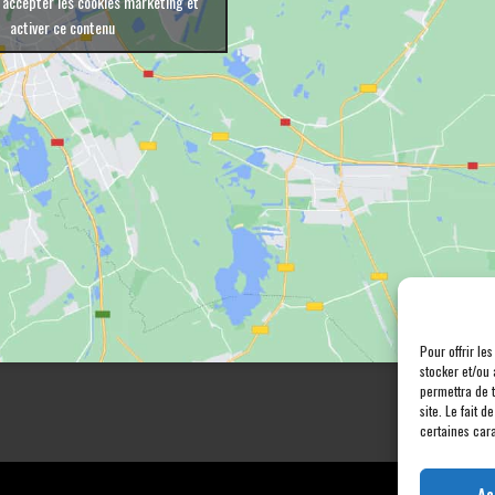
 accepter les cookies marketing et
activer ce contenu
Pour offrir le
stocker et/ou 
permettra de 
site. Le fait 
certaines cara
Ac