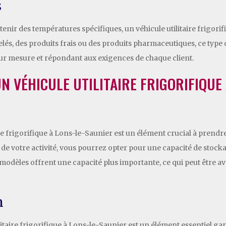
s
tenir des températures spécifiques, un véhicule utilitaire frigori
gelés, des produits frais ou des produits pharmaceutiques, ce type
 sur mesure et répondant aux exigences de chaque client.
N VÉHICULE UTILITAIRE FRIGORIFIQUE
ire frigorifique à Lons-le-Saunier est un élément crucial à prendr
 de votre activité, vous pourrez opter pour une capacité de stocka
 modèles offrent une capacité plus importante, ce qui peut être a
n
itaire frigorifique à Lons-le-Saunier est un élément essentiel gar