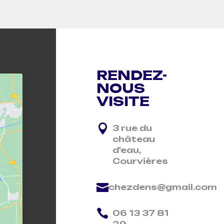
RENDEZ-
NOUS
VISITE

3 rue du
château
d'eau,
Courvières

chezdens@gmail.com

06 13 37 81
29