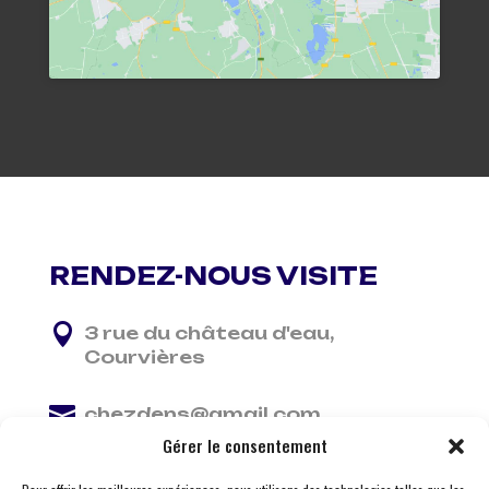
RENDEZ-NOUS VISITE

3 rue du château d'eau,
Courvières

chezdens@gmail.com
Gérer le consentement

06 13 37 81 29