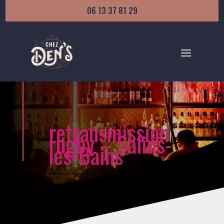
06 13 37 81 29
retransmission
rugby – Salins-
les-Bains