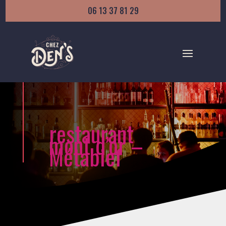
06 13 37 81 29
restaurant
mont d’or –
Métabief