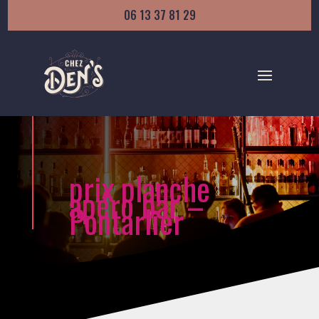
06 13 37 81 29
prix planche
apéro bar –
Pontarlier