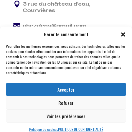

3 rue du château d'eau,
Courvières

chezdens@gmail.com
Gérer le consentement

06 13 37 81 29
Pour offrir les meilleures expériences, nous utilisons des technologies telles que les
cookies pour stocker et/ou accéder aux informations des appareils. Le fait de
consentir à ces technologies nous permettra de traiter des données telles que le
comportement de navigation ou les ID uniques sur ce site. Le fait de ne pas
consentir ou de retirer son consentement peut avoir un effet négatif sur certaines
caractéristiques et fonctions.
Accepter
Refuser
Voir les préférences
© 2026 M Development
–
Mentions légales
– Tous
droits réservés –
Blogs
Politique de cookies
POLITIQUE DE CONFIDENTIALITÉ