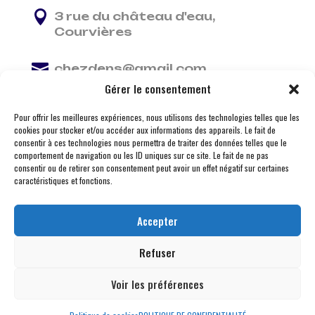

3 rue du château d'eau,
Courvières

chezdens@gmail.com
Gérer le consentement

06 13 37 81 29
Pour offrir les meilleures expériences, nous utilisons des technologies telles que les
cookies pour stocker et/ou accéder aux informations des appareils. Le fait de
consentir à ces technologies nous permettra de traiter des données telles que le
comportement de navigation ou les ID uniques sur ce site. Le fait de ne pas
consentir ou de retirer son consentement peut avoir un effet négatif sur certaines
caractéristiques et fonctions.
Accepter
Refuser
Voir les préférences
© 2026 M Development
–
Mentions légales
– Tous
droits réservés –
Blogs