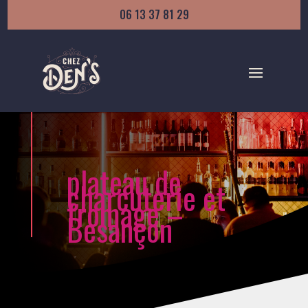
06 13 37 81 29
plateau de
charcuterie et
fromage –
Besançon