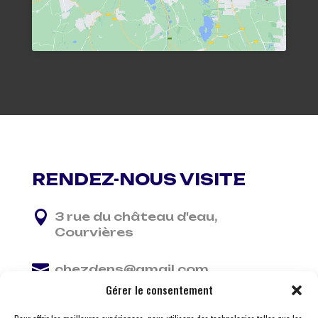
RENDEZ-NOUS VISITE

3 rue du château d'eau,
Courvières

chezdens@gmail.com
Gérer le consentement

06 13 37 81 29