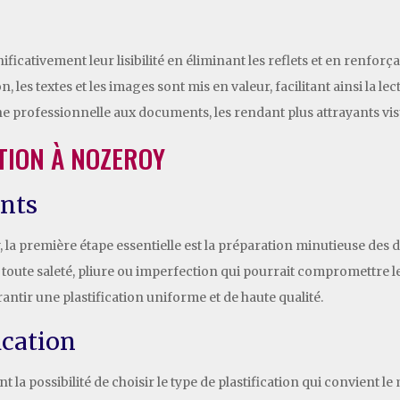
icativement leur lisibilité en éliminant les reflets et en renforça
ion, les textes et les images sont mis en valeur, facilitant ainsi la
uche professionnelle aux documents, les rendant plus attrayants vi
TION À NOZEROY
nts
 la première étape essentielle est la préparation minutieuse des d
oute saleté, pliure ou imperfection qui pourrait compromettre le
ntir une plastification uniforme et de haute qualité.
ication
t la possibilité de choisir le type de plastification qui convient l