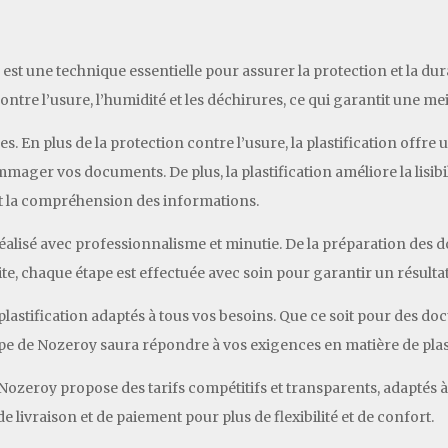
est une technique essentielle pour assurer la protection et la dura
ntre l’usure, l’humidité et les déchirures, ce qui garantit une m
es. En plus de la protection contre l’usure, la plastification offre
mager vos documents. De plus, la plastification améliore la lisibi
re et la compréhension des informations.
réalisé avec professionnalisme et minutie. De la préparation des 
ite, chaque étape est effectuée avec soin pour garantir un résulta
stification adaptés à tous vos besoins. Que ce soit pour des do
uipe de Nozeroy saura répondre à vos exigences en matière de plast
, Nozeroy propose des tarifs compétitifs et transparents, adaptés
 livraison et de paiement pour plus de flexibilité et de confort.