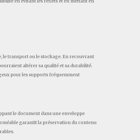
bilité en évitant les reflets et en mettant en
e, le transport ou le stockage. En recouvrant
rraient altérer sa qualité et sa durabilité.
ntageux pour les supports fréquemment
eloppant le document dans une enveloppe
mperméable garantit la préservation du contenu
rables.