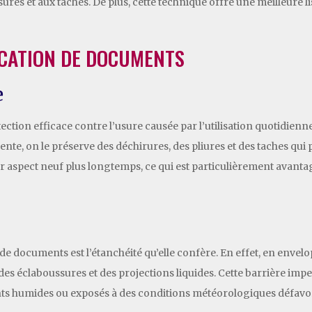
ures et aux taches. De plus, cette technique offre une meilleure lisi
ICATION DE DOCUMENTS
e
ction efficace contre l’usure causée par l’utilisation quotidienn
e, on le préserve des déchirures, des pliures et des taches qui pou
eur aspect neuf plus longtemps, ce qui est particulièrement ava
n de documents est l’étanchéité qu’elle confère. En effet, en env
é, des éclaboussures et des projections liquides. Cette barrière i
 humides ou exposés à des conditions météorologiques défavo