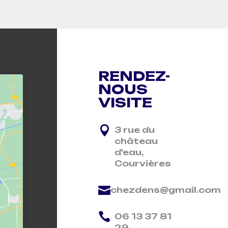
RENDEZ-
NOUS
VISITE

3 rue du
château
d'eau,
Courvières

chezdens@gmail.com

06 13 37 81
29