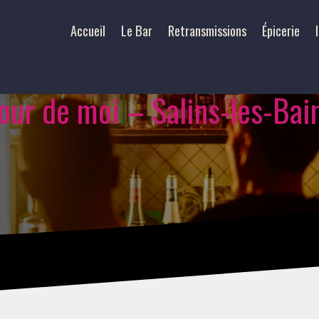
Accueil
Le Bar
Retransmissions
Épicerie
our de moi – Salins-les-Bai