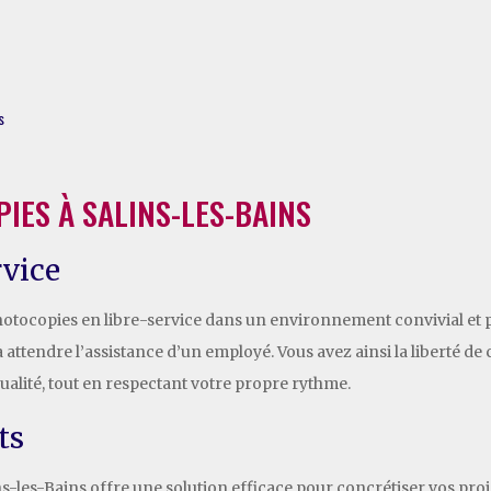
s
IES À SALINS-LES-BAINS
rvice
hotocopies en libre-service dans un environnement convivial et p
ttendre l’assistance d’un employé. Vous avez ainsi la liberté de c
 qualité, tout en respectant votre propre rythme.
ts
s-les-Bains offre une solution efficace pour concrétiser vos pro