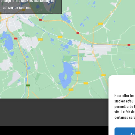
 accepter les cookies marketing et
activer ce contenu
Pour offrir le
stocker et/ou 
permettra de 
site. Le fait 
certaines cara
Ac