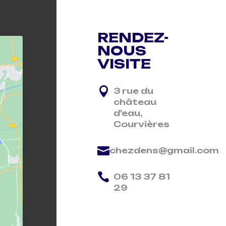
RENDEZ-
NOUS
VISITE

3 rue du
château
d'eau,
Courvières

chezdens@gmail.com

06 13 37 81
29