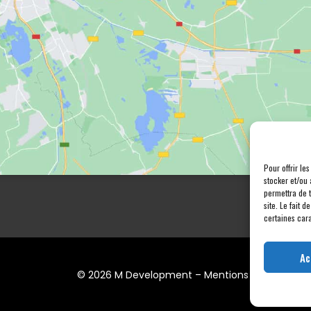
Pour offrir le
stocker et/ou 
permettra de 
site. Le fait 
certaines cara
Ac
© 2026 M Development
–
Mentions légales
– Tou