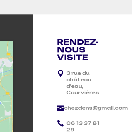
RENDEZ-
NOUS
VISITE

3 rue du
château
d'eau,
Courvières

chezdens@gmail.com

06 13 37 81
29