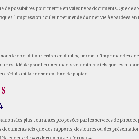
e de possibilités pour mettre en valeur vos documents. Que ce so
iques, l’impression couleur permet de donner vie à vos idées en 
sous le nom d’impression en duplex, permet d’imprimer des docu
e est idéale pour les documents volumineux tels que les manuels,
 en réduisant la consommation de papier.
TS
4
tations les plus courantes proposées par les services de photocop
 documents tels que des rapports, des lettres ou des présentation
èle et nette de vos documents en format A4.