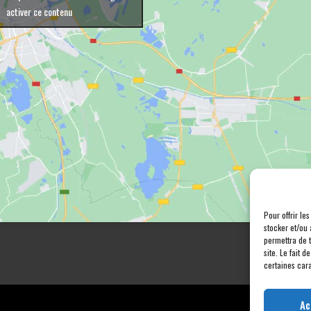
activer ce contenu
Pour offrir le
stocker et/ou 
permettra de 
site. Le fait 
certaines cara
Ac