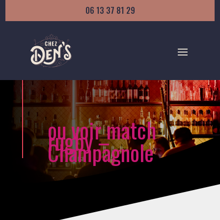
06 13 37 81 29
ou voir match
rugby –
Champagnole