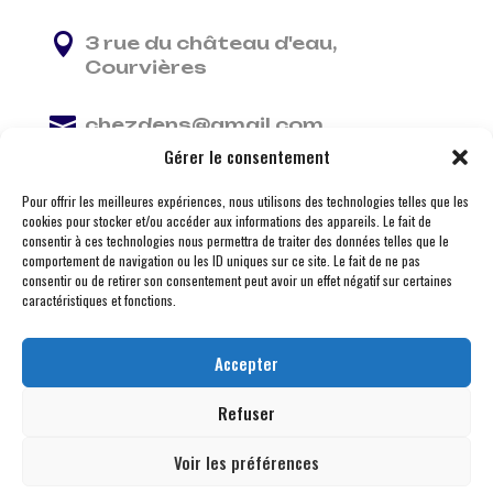

3 rue du château d'eau,
Courvières

chezdens@gmail.com
Gérer le consentement

06 13 37 81 29
Pour offrir les meilleures expériences, nous utilisons des technologies telles que les
cookies pour stocker et/ou accéder aux informations des appareils. Le fait de
consentir à ces technologies nous permettra de traiter des données telles que le
comportement de navigation ou les ID uniques sur ce site. Le fait de ne pas
consentir ou de retirer son consentement peut avoir un effet négatif sur certaines
caractéristiques et fonctions.
Accepter
Refuser
Voir les préférences
© 2026 M Development
–
Mentions légales
– Tous
droits réservés –
Blogs