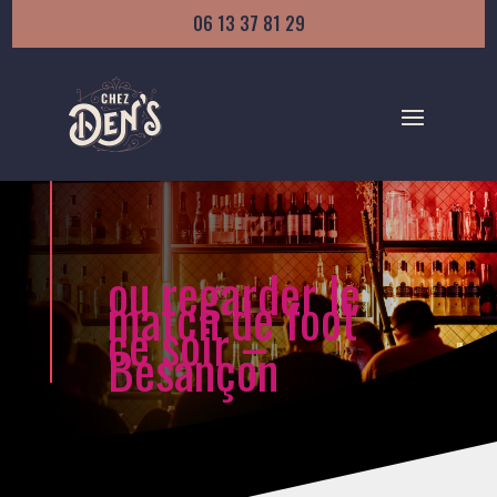
06 13 37 81 29
ou regarder le
match de foot
ce soir –
Besançon