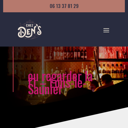
06 13 37 81 29
ou regarder la
f1 – Lons-le-
Saunier