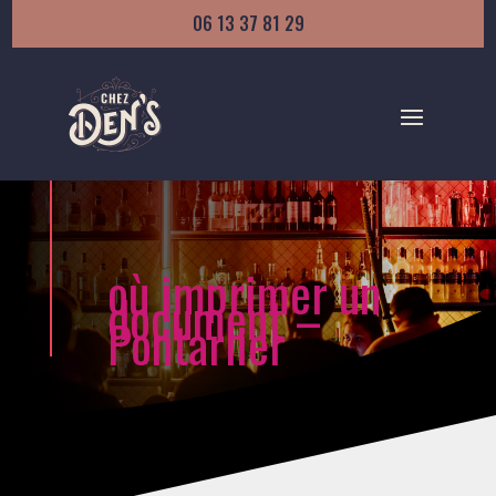
06 13 37 81 29
où imprimer un
document –
Pontarlier