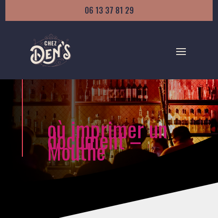
06 13 37 81 29
où imprimer un
document –
Mouthe