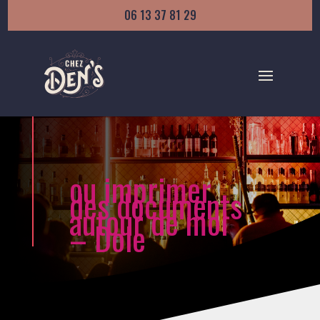
06 13 37 81 29
ou imprimer
des documents
autour de moi
– Dole