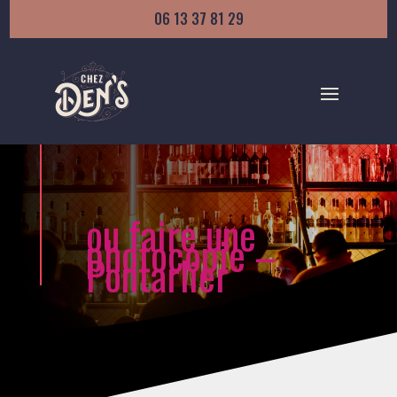
06 13 37 81 29
ou faire une
photocopie –
Pontarlier