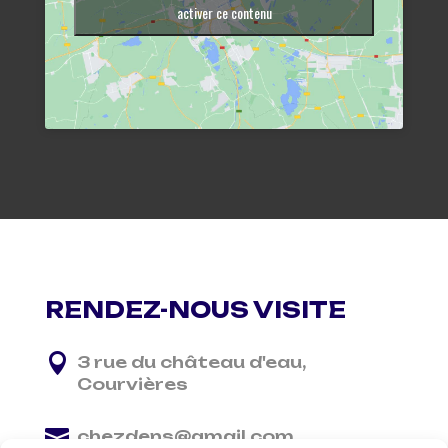
activer ce contenu
RENDEZ-NOUS VISITE

3 rue du château d'eau,
Courvières

chezdens@gmail.com