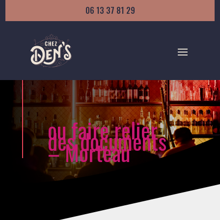
06 13 37 81 29
ou faire relier
des documents
– Morteau