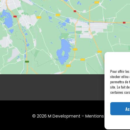
Pour offrir le
stocker et/ou 
permettra de 
site. Le fait 
certaines cara
Ac
© 2026 M Development
–
Mentions légales
– Tou