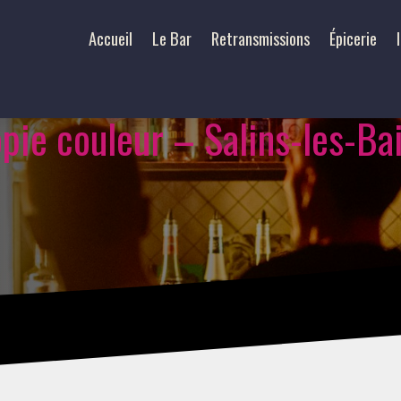
Accueil
Le Bar
Retransmissions
Épicerie
pie couleur – Salins-les-Ba