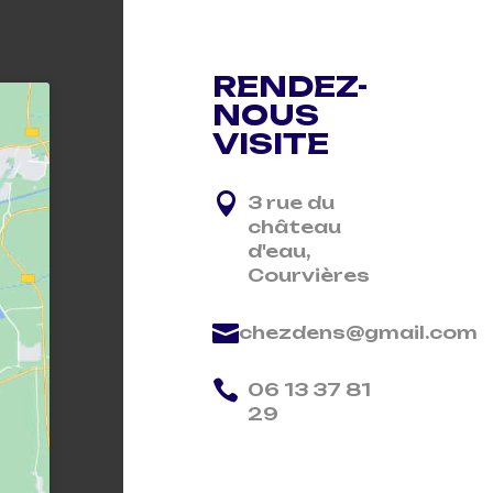
RENDEZ-
NOUS
VISITE

3 rue du
château
d'eau,
Courvières

chezdens@gmail.com

06 13 37 81
29