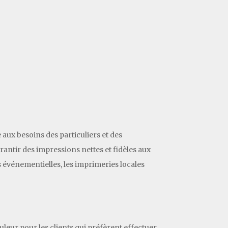
aux besoins des particuliers et des
antir des impressions nettes et fidèles aux
s événementielles, les imprimeries locales
eur pour les clients qui préfèrent effectuer