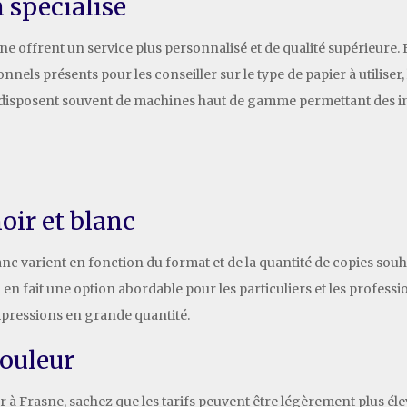
 spécialisé
e offrent un service plus personnalisé et de qualité supérieure. 
onnels présents pour les conseiller sur le type de papier à utiliser
s disposent souvent de machines haut de gamme permettant des im
oir et blanc
lanc varient en fonction du format et de la quantité de copies sou
ui en fait une option abordable pour les particuliers et les profess
mpressions en grande quantité.
couleur
 à Frasne, sachez que les tarifs peuvent être légèrement plus éle