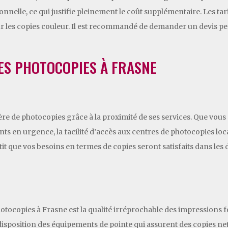
onnelle, ce qui justifie pleinement le coût supplémentaire. Les ta
pour les copies couleur. Il est recommandé de demander un devis 
DES PHOTOCOPIES À FRASNE
re de photocopies grâce à la proximité de ses services. Que vous
ts en urgence, la facilité d’accès aux centres de photocopies l
tit que vos besoins en termes de copies seront satisfaits dans les dé
otocopies à Frasne est la qualité irréprochable des impressions f
sposition des équipements de pointe qui assurent des copies nett