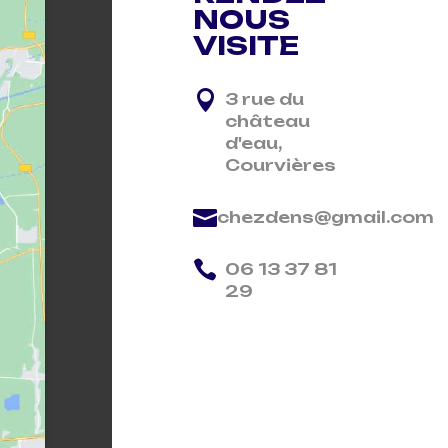
NOUS
VISITE

3 rue du
château
d'eau,
Courvières

chezdens@gmail.com

06 13 37 81
29