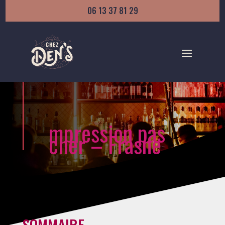
06 13 37 81 29
mpression pas
cher – Frasne
SOMMAIRE