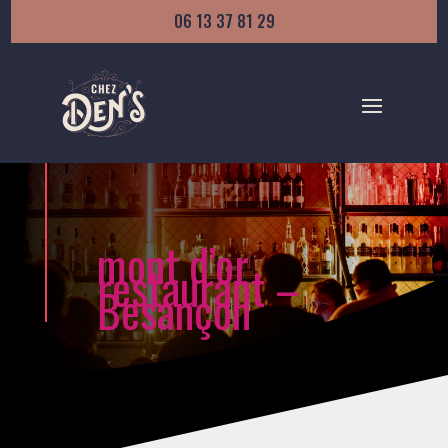
06 13 37 81 29
mont d’or
restaurant –
Besançon