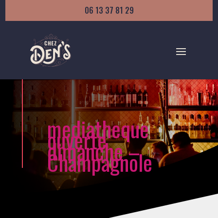
06 13 37 81 29
mediatheque
ouverte
dimanche –
Champagnole