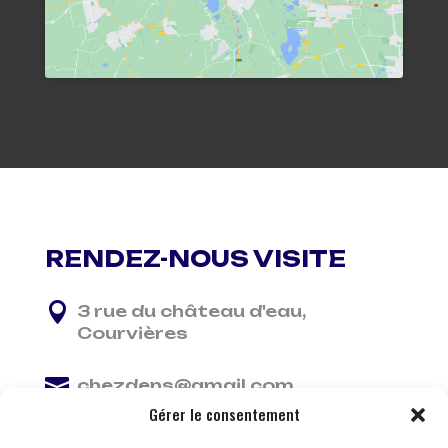
RENDEZ-NOUS VISITE

3 rue du château d'eau,
Courvières

chezdens@gmail.com
Gérer le consentement

06 13 37 81 29