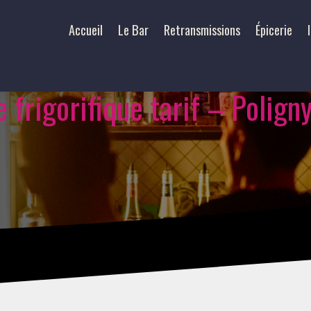
Accueil
Le Bar
Retransmissions
Épicerie
e frigorifique tarif – Polign