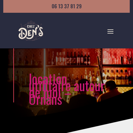
06 13 37 81 29
location
utilitaire autour
de moi –
Ornans