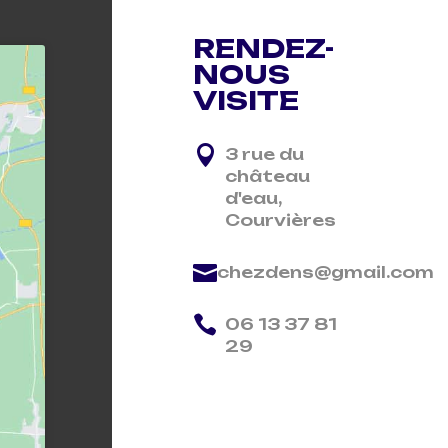
RENDEZ-
NOUS
VISITE

3 rue du
château
d'eau,
Courvières

chezdens@gmail.com

06 13 37 81
29