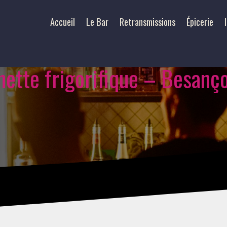
Accueil
Le Bar
Retransmissions
Épicerie
nette frigorifique – Besanç