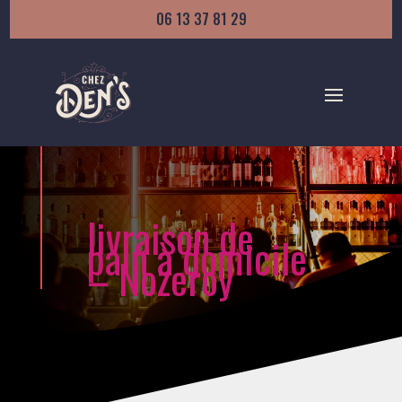
06 13 37 81 29
livraison de
pain à domicile
– Nozeroy