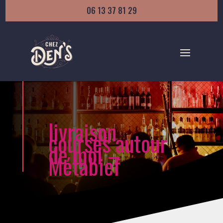
06 13 37 81 29
livraison
courses autour
de moi –
Métabief