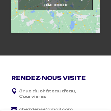
activer ce contenu
RENDEZ-NOUS VISITE

3 rue du château d'eau,
Courvières

chezdens@gmail.com