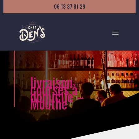
06 13 37 81 29
livraison
courses à
domicile –
Mouthe