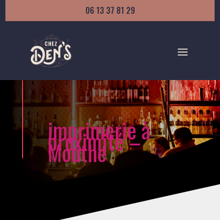
06 13 37 81 29
imprimerie à
proximité –
Mouthe