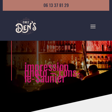
06 13 37 81 29
impression
photo – Lons-
le-Saunier