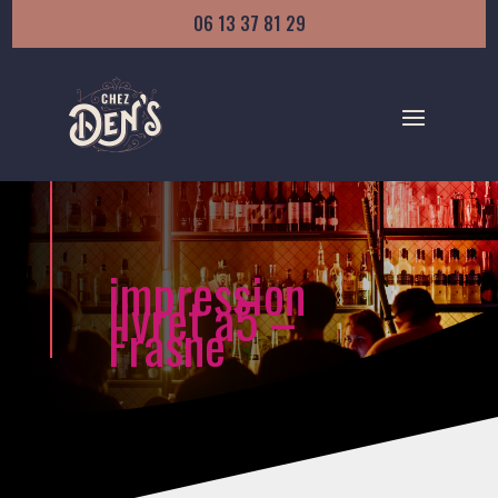
06 13 37 81 29
impression
livret a5 –
Frasne