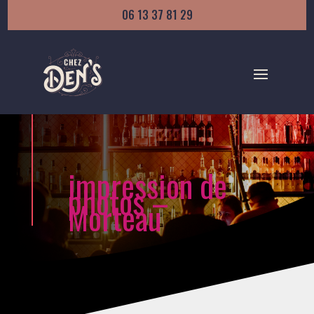
06 13 37 81 29
impression de
photos –
Morteau