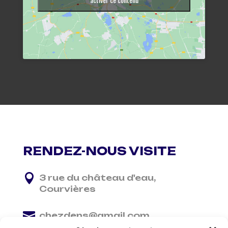
RENDEZ-NOUS VISITE

3 rue du château d'eau,
Courvières

chezdens@gmail.com