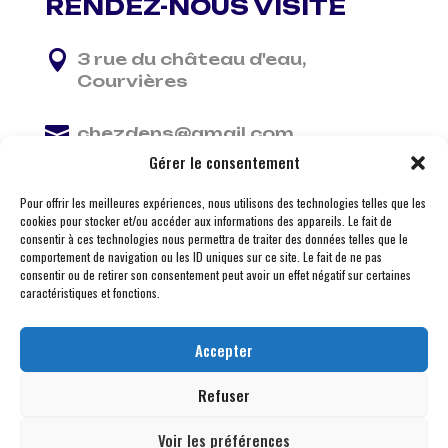
RENDEZ-NOUS VISITE

3 rue du château d'eau,
Courvières

chezdens@gmail.com
Gérer le consentement

06 13 37 81 29
Pour offrir les meilleures expériences, nous utilisons des technologies telles que les
cookies pour stocker et/ou accéder aux informations des appareils. Le fait de
consentir à ces technologies nous permettra de traiter des données telles que le
comportement de navigation ou les ID uniques sur ce site. Le fait de ne pas
consentir ou de retirer son consentement peut avoir un effet négatif sur certaines
caractéristiques et fonctions.
Accepter
Refuser
Voir les préférences
© 2026 M Development
–
Mentions légales
– Tous