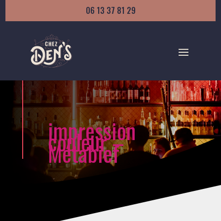
06 13 37 81 29
impression
couleur –
Métabief