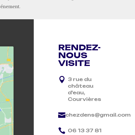
événement.
RENDEZ-
NOUS
VISITE

3 rue du
château
d'eau,
Courvières

chezdens@gmail.com

06 13 37 81