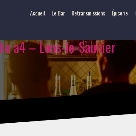
Accueil
Le Bar
Retransmissions
Épicerie
che a4 – Lons-le-Saunier