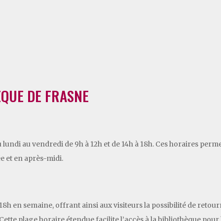
ÈQUE DE FRASNE
 lundi au vendredi de 9h à 12h et de 14h à 18h. Ces horaires perm
e et en après-midi.
8h en semaine, offrant ainsi aux visiteurs la possibilité de reto
. Cette plage horaire étendue facilite l’accès à la bibliothèque p