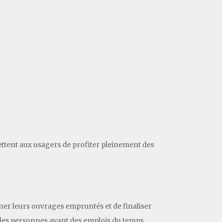
ettent aux usagers de profiter pleinement des
urner leurs ouvrages empruntés et de finaliser
our les personnes ayant des emplois du temps