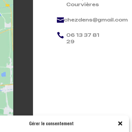
Courvières

chezdens@gmail.com

06 13 37 81
29
Gérer le consentement