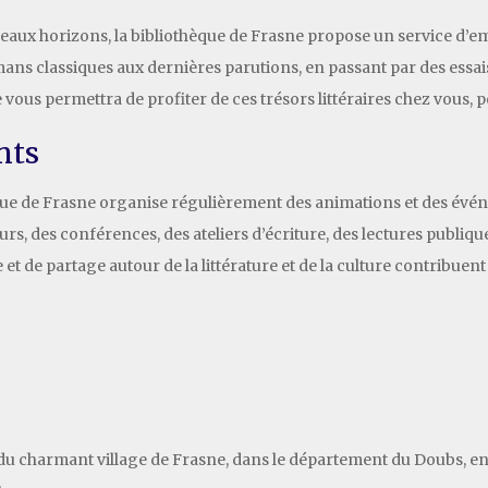
veaux horizons, la bibliothèque de Frasne propose un service d’em
mans classiques aux dernières parutions, en passant par des essai
e vous permettra de profiter de ces trésors littéraires chez vous,
nts
thèque de Frasne organise régulièrement des animations et des évé
eurs, des conférences, des ateliers d’écriture, des lectures publi
 de partage autour de la littérature et de la culture contribue
ur du charmant village de Frasne, dans le département du Doubs