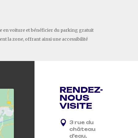
 en voiture et bénéficier du parking gratuit
t la zone, offrant ainsi une accessibilité
RENDEZ-
NOUS
VISITE

3 rue du
château
d'eau,