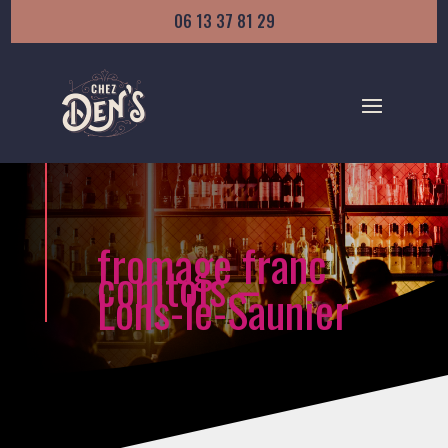
06 13 37 81 29
fromage franc
comtois –
Lons-le-Saunier