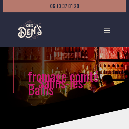
06 13 37 81 29
fromage comté
– Salins-les-
Bains