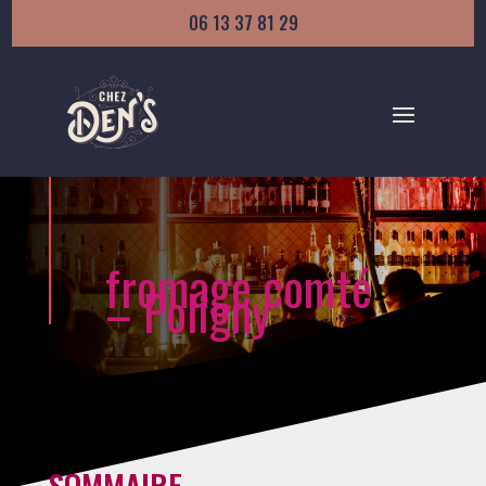
06 13 37 81 29
fromage comté
– Poligny
SOMMAIRE