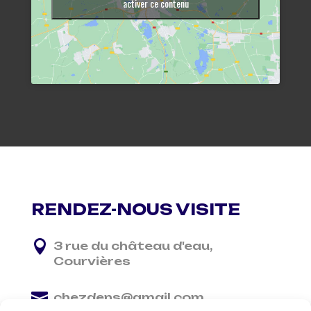
activer ce contenu
RENDEZ-NOUS VISITE

3 rue du château d'eau,
Courvières

chezdens@gmail.com