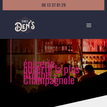
06 13 37 81 29
épicerie
ouverte la plus
proche –
Champagnole